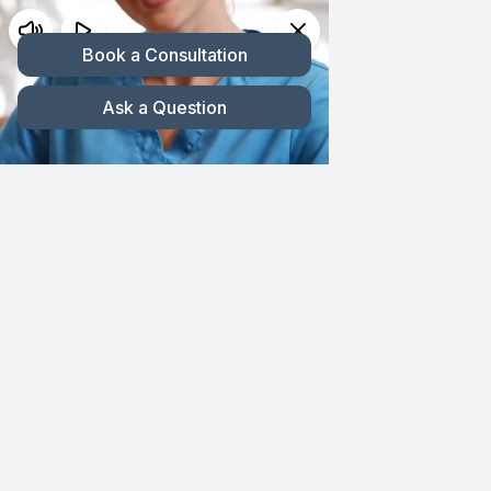
Skip
200 Glades Rd #2, Boca Raton, FL 33432
to
561-395-5544
|
866-395-5544
content
Toggl
Navig
HOME
ABOUT CMG
FUE (Follicular Unit
HAIR LOSS
Excision)
PROCEDURES
Home
Patients
FUE (Follicular Unit Excision)
1018
GALLERY
TESTIMONIALS